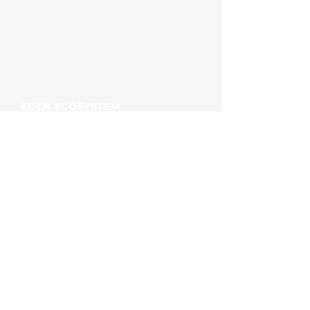
EDEN ECOSYSTEM
78 RUE DES ATELIERS
04300 FORCALQUIER
EMAIL :
info@eden-ecosystem.fr